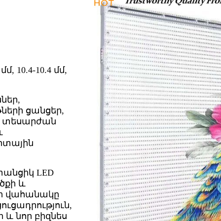
մմ, 10.4-10.4 մմ,
ներ,
ների ցանցեր,
ր, տեսարժան
և
րտային
անցիկ LED
ծքի և
նի վահանակը
ուցադրություն,
 և նոր բիզնես