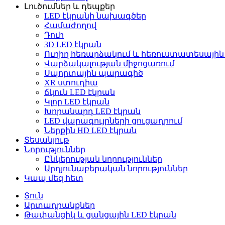
Լուծումներ և դեպքեր
LED էկրանի նախագծեր
Համաժողով
Դուհ
3D LED էկրան
Ուղիղ հեռարձակում և հեռուստատեսային
Վարձակալության միջոցառում
Սպորտային պարագիծ
XR ստուդիա
ճկուն LED էկրան
Կլոր LED էկրան
Խորանարդ LED էկրան
LED վարագույրների ցուցադրում
Ներքին HD LED էկրան
Տեսանյութ
Նորություններ
Ընկերության նորություններ
Արդյունաբերական նորություններ
Կապ մեզ հետ
Տուն
Արտադրանքներ
Թափանցիկ և ցանցային LED էկրան